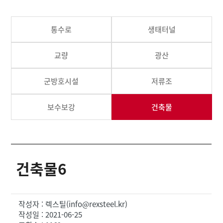
통수로
생태터널
교량
광산
군방호시설
저류조
보수보강
건축물
건축물6
작성자 : 렉스틸(info@rexsteel.kr)
작성일 : 2021-06-25