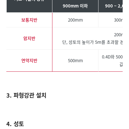
900mm 이하
900 ~ 2,0
보통지반
200mm
300mm
200mm
암지반
단, 성토의 높이가 5m를 초과할 경우
0.4D와 500m
연약지반
500mm
값
3. 파형강관 설치
4. 성토