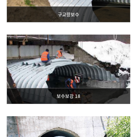
구교량보수
보수보강 18