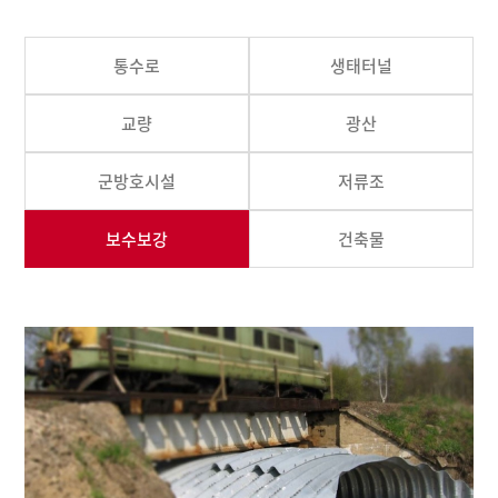
통수로
생태터널
교량
광산
군방호시설
저류조
보수보강
건축물