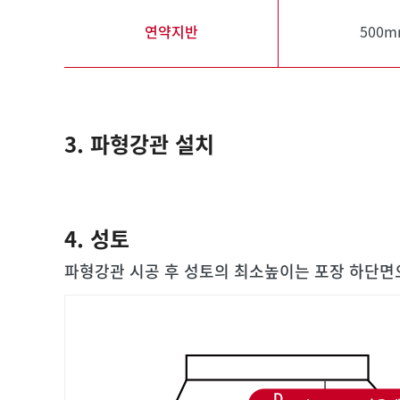
연약지반
500
3. 파형강관 설치
4. 성토
파형강관 시공 후 성토의 최소높이는 포장 하단면으로