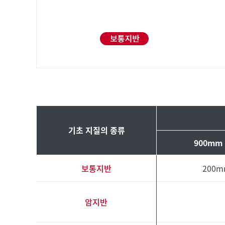
기초 지질의 종류
900mm
보통지반
200
암지반