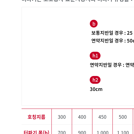
호칭지름
300
400
450
500
터파기 폭(b)
700
900
1,000
1,100