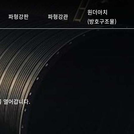
원더아치
파형강판
파형강관
(방호구조물)
 열어갑니다.