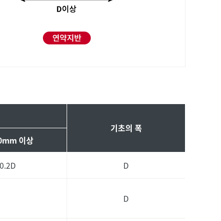
기초의 폭
00mm 이상
0.2D
D
D