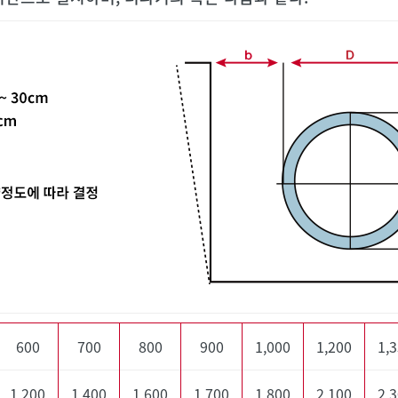
600
700
800
900
1,000
1,200
1,
1,200
1,400
1,600
1,700
1,800
2,100
2,