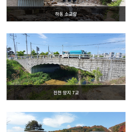
하동 소교량
진천 양지 7교