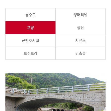
통수로
생태터널
교량
광산
군방호시설
저류조
보수보강
건축물