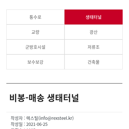
통수로
생태터널
교량
광산
군방호시설
저류조
보수보강
건축물
비봉-매송 생태터널
작성자 : 렉스틸(info@rexsteel.kr)
작성일 : 2021-06-25